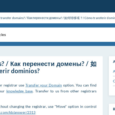
 transfer domains? / Как перенести домены? / 如何转移域？/ Cómo transferir domin
A
ns? / Как перенести домены? / 如
ir dominios?
A
C
r registrar use
Transfer your Domain
option. You can find
 our
knowledge base
. Transfer to us from other registrars
out changing the registrar, use "Move" option in control
R
ay.com/kb/answer/2313