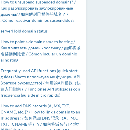
How to unsuspend suspended domains? /
Как разблокировать заблокированные
домены? / 如何解封已暂停的域名？ /
¿Cómo reactivar dominios suspendidos?
serverHold domain status
How to point a domain name to hosting /
Как привязать домен к хостингу / 如何将域
名链接到托管 / Cómo vincular un dominio
al hosting
Frequently used API functions (quick start
guide) / Часто используемые функции API
(краткое руководство) / 常用的API函数（快
速入门指南）/ Funciones API utilizadas con
frecuencia (guía de inicio rápido)
How to add DNS-records (A, MX, TXT,
CNAME, etc. )? / How to link a domain to an
IP address? / 如何添加 DNS 记录（A、MX、
TXT、CNAME 等）？/ 如何将域名与 IP 地址