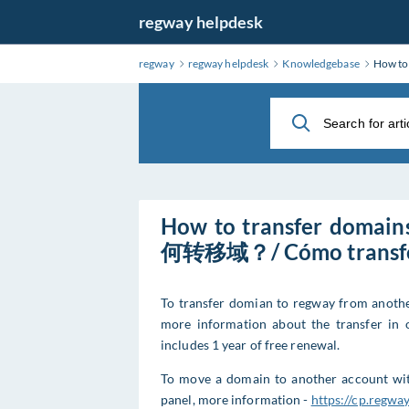
Skip
regway helpdesk
to
Main
regway
regway helpdesk
Knowledgebase
How to
Content
How to transfer domai
何转移域？/ Cómo transfer
To transfer domian to regway from anothe
more information about the transfer in
includes 1 year of free renewal.
To move a domain to another account with
panel, more information -
https://cp.regw