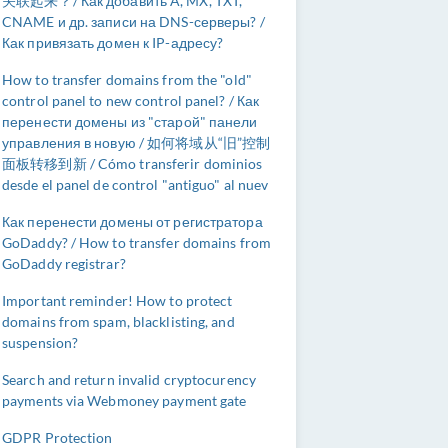
关联起来？/ Как добавить A, MX, TXT,
CNAME и др. записи на DNS-серверы? /
Как привязать домен к IP-адресу?
How to transfer domains from the "old"
control panel to new control panel? / Как
перенести домены из "старой" панели
управления в новую / 如何将域从“旧”控制
面板转移到新 / Cómo transferir dominios
desde el panel de control "antiguo" al nuev
Как перенести домены от регистратора
GoDaddy? / How to transfer domains from
GoDaddy registrar?
Important reminder! How to protect
domains from spam, blacklisting, and
suspension?
Search and return invalid cryptocurency
payments via Webmoney payment gate
GDPR Protection